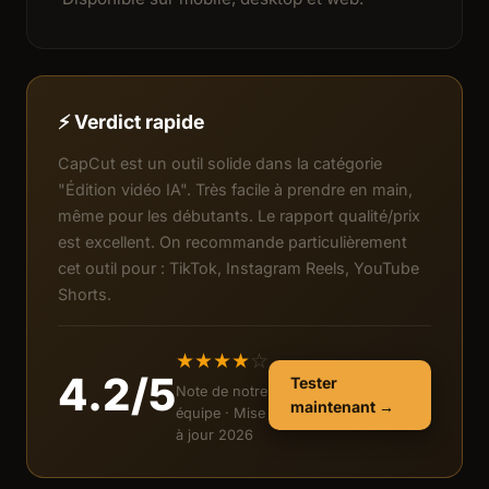
⚡ Verdict rapide
CapCut est un outil solide dans la catégorie
"Édition vidéo IA". Très facile à prendre en main,
même pour les débutants. Le rapport qualité/prix
est excellent. On recommande particulièrement
cet outil pour : TikTok, Instagram Reels, YouTube
Shorts.
★
★
★
★
☆
4.2/5
Tester
Note de notre
maintenant →
équipe · Mise
à jour 2026