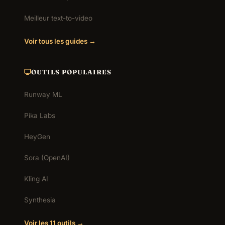
Meilleur text-to-video
Voir tous les guides →
OUTILS POPULAIRES
Runway ML
Pika Labs
HeyGen
Sora (OpenAI)
Kling AI
Synthesia
Voir les 11 outils →