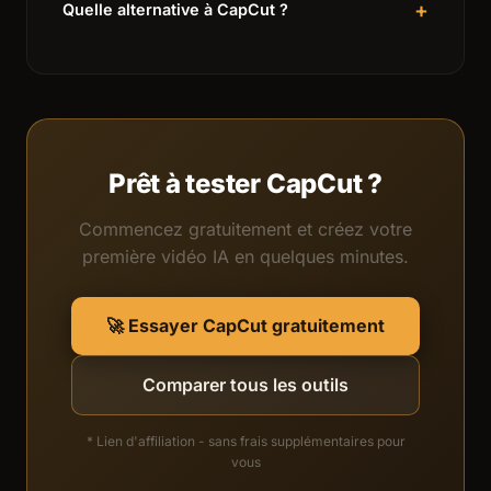
+
Quelle alternative à CapCut ?
Très accessible - aucune compétence technique
requise.
Les principales alternatives à CapCut sont :
Runway
(4.7/5),
Pika
(4.3/5),
HeyGen
(4.6/5).
Consultez notre
comparatif complet des outils IA
vidéo
pour choisir.
Prêt à tester CapCut ?
Commencez gratuitement et créez votre
première vidéo IA en quelques minutes.
🚀 Essayer CapCut gratuitement
Comparer tous les outils
* Lien d'affiliation - sans frais supplémentaires pour
vous