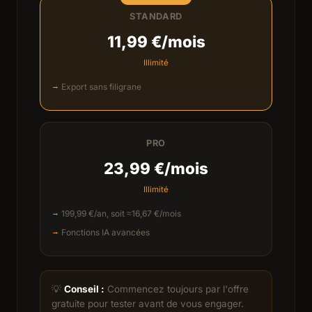
STANDARD
11,99 €/mois
Illimité
Export sans filigrane
PRO
23,99 €/mois
Illimité
199,99 €/an, soit ≈16,67 €/mois
Fonctions IA avancées
💡
Conseil :
Commencez toujours par l'offre
gratuite pour tester avant de vous engager.