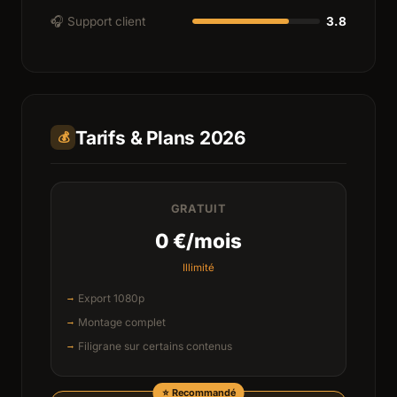
🎧 Support client
3.8
Tarifs & Plans 2026
💰
GRATUIT
0 €/mois
Illimité
Export 1080p
Montage complet
Filigrane sur certains contenus