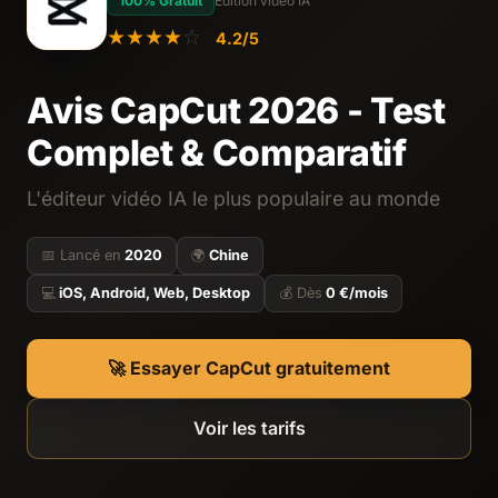
100% Gratuit
Édition vidéo IA
★
★
★
★
☆
4.2/5
Avis CapCut 2026 - Test
Complet & Comparatif
L'éditeur vidéo IA le plus populaire au monde
📅 Lancé en
2020
🌍
Chine
💻
iOS, Android, Web, Desktop
💰 Dès
0 €/mois
🚀 Essayer CapCut gratuitement
Voir les tarifs