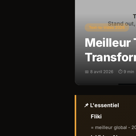
Text-to-Video 2026
Meilleur 
Transfor
📅 8 avril 2026
⏱ 9 min
📌 L'essentiel
Fliki
= meilleur global - 