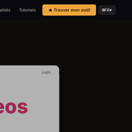
alités
Tutoriels
🔥 Trouver mon outil
🌐
FR
▾