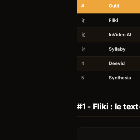
#
Outil
🥇
Fliki
🥈
InVideo AI
🥉
Syllaby
4
Deevid
5
Synthesia
#1 - Fliki : le t