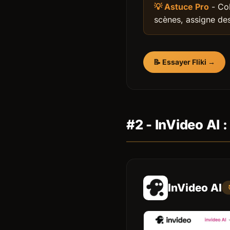
💡 Astuce Pro
- Col
scènes, assigne des
📝 Essayer Fliki →
#2 - InVideo AI :
InVideo AI