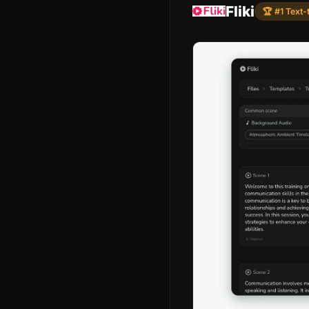
Fliki
🏆 #1 Text