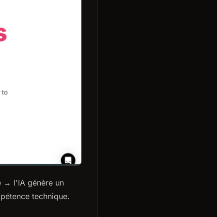
e → l'IA génère un
mpétence technique.