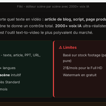
Fliki - éditeur scène par scène avec 2000+ voix IA
orte quel texte en vidéo :
article de blog, script, page prod
ène te donne un contrôle total.
2000+ voix IA
ultra-réalist
st l'outil text-to-video le plus polyvalent du marché.
⚠️ Limites
- texte, article, PPT, URL,
Basé sur stock footage (pa
pure)
+ langues
21$/mois pour le Full HD
 scène
intuitif
Watermark en gratuit
dès Standard
mois