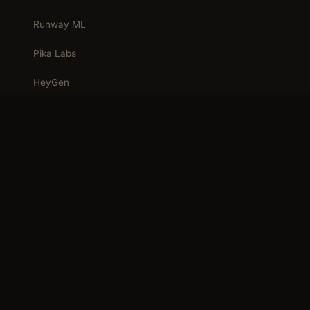
Runway ML
Pika Labs
HeyGen
Sora (OpenAI)
Kling AI
Synthesia
Voir les 11 outils →
RESSOURCES
Avis Kling AI
Avis HeyGen