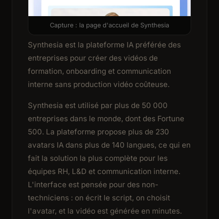
Capture : la page d'accueil de Synthesia
Synthesia est la plateforme IA préférée des
entreprises pour créer des vidéos de
formation, onboarding et communication
interne sans production vidéo coûteuse.
Synthesia est utilisé par plus de 50 000
entreprises dans le monde, dont des Fortune
500. La plateforme propose plus de 230
avatars IA dans plus de 140 langues, ce qui en
fait la solution la plus complète pour les
équipes RH, L&D et communication interne.
L'interface est pensée pour des non-
techniciens : on écrit le script, on choisit
l'avatar, et la vidéo est générée en minutes.