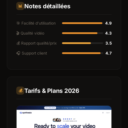
Notes détaillées
📊
🎯 Facilité d'utilisation
4.9
🎬 Qualité vidéo
4.3
💰 Rapport qualité/prix
3.5
🎧 Support client
4.7
Tarifs & Plans 2026
💰