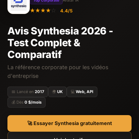
Top Corporate
Avatar IA
★
★
★
★
☆
4.4/5
Avis Synthesia 2026 -
Test Complet &
Comparatif
La référence corporate pour les vidéos
d'entreprise
📅 Lancé en
2017
🌍
UK
💻
Web, API
💰 Dès
0 $/mois
🚀 Essayer Synthesia gratuitement