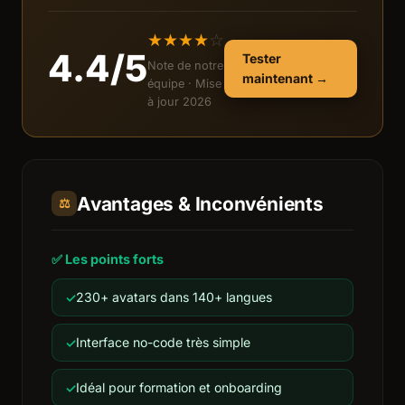
★
★
★
★
☆
4.4/5
Tester
Note de notre
maintenant →
équipe · Mise
à jour 2026
Avantages & Inconvénients
⚖️
✅ Les points forts
230+ avatars dans 140+ langues
Interface no-code très simple
Idéal pour formation et onboarding