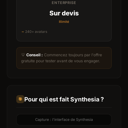
ENTERPRISE
Sur devis
Illimité
240+ avatars
💡
Conseil :
Commencez toujours par l'offre
gratuite pour tester avant de vous engager.
Pour qui est fait Synthesia ?
🎯
Capture : l'interface de Synthesia