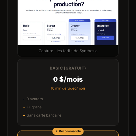
Capture : les tarifs de Synthesia
BASIC (GRATUIT)
0 $/mois
10 min de vidéo/mois
9 avatars
Filigrane
Sans carte bancaire