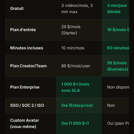
3 vidéos/mois, 3
3 min/jour
Gratuit
min max
illimité
29 $/mois
Plan d'entrée
19 $/mois (Pr
(Starter)
Minutes incluses
10 min/mois
60 min/mois
59 $/mois
Plan Creator/Team
89 $/mois/user
(Business)
1 000 $+/mois
Plan Enterprise
Non disponibl
avec SLA
SSO / SOC 2 / ISO
Oui (Enterprise)
Non
Custom Avatar
Oui (1 000 $+)
Oui (plan Pro)
(vous-même)