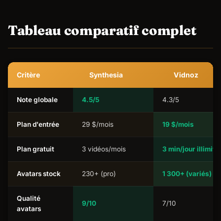
Tableau comparatif complet
Critère
Synthesia
Vidnoz
Note globale
4.5/5
4.3/5
Plan d'entrée
29 $/mois
19 $/mois
Plan gratuit
3 vidéos/mois
3 min/jour illimité
Avatars stock
230+ (pro)
1 300+ (variés)
Qualité
9/10
7/10
avatars