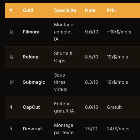
#
Outil
Specialite
Note
Prix
Montage
🥇
Filmora
complet
9.0/10
~10\$/mois
IA
Shorts &
🥈
Reloop
8.5/10
19\$/mois
Clips
Sous-
🥉
Submagic
titres
8.3/10
16\$/mois
viraux
Editeur
4
CapCut
8.0/10
Gratuit
gratuit IA
Montage
5
Descript
7.5/10
24\$/mois
par texte