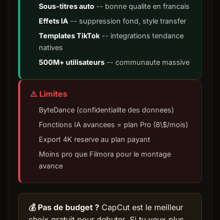
Sous-titres auto
-- bonne qualite en francais
Effets IA
-- suppression fond, style transfer
Templates TikTok
-- integrations tendance
natives
500M+ utilisateurs
-- communaute massive
⚠️ Limites
ByteDance (confidentialite des donnees)
Fonctions IA avancees = plan Pro (8\$/mois)
Export 4K reserve au plan payant
Moins pro que Filmora pour le montage
avance
💰 Pas de budget ?
CapCut est le meilleur
choix gratuit pour debuter. Si tu veux plus